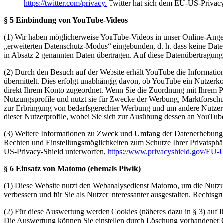
https://twitter.com/privacy.
Twitter hat sich dem EU-US-Privacy
§ 5 Einbindung von YouTube-Videos
(1) Wir haben möglicherweise YouTube-Videos in unser Online-Ange
„erweiterten Datenschutz-Modus“ eingebunden, d. h. dass keine Daten
in Absatz 2 genannten Daten übertragen. Auf diese Datenübertragung
(2) Durch den Besuch auf der Website erhält YouTube die Information
übermittelt. Dies erfolgt unabhängig davon, ob YouTube ein Nutzerkon
direkt Ihrem Konto zugeordnet. Wenn Sie die Zuordnung mit Ihrem Pr
Nutzungsprofile und nutzt sie für Zwecke der Werbung, Marktforschun
zur Erbringung von bedarfsgerechter Werbung und um andere Nutzer de
dieser Nutzerprofile, wobei Sie sich zur Ausübung dessen an YouTub
(3) Weitere Informationen zu Zweck und Umfang der Datenerhebung un
Rechten und Einstellungsmöglichkeiten zum Schutze Ihrer Privatsphä
US-Privacy-Shield unterworfen,
https://www.privacyshield.gov/EU
§ 6 Einsatz von Matomo (ehemals Piwik)
(1) Diese Website nutzt den Webanalysedienst Matomo, um die Nutzu
verbessern und für Sie als Nutzer interessanter ausgestalten. Rechtsg
(2) Für diese Auswertung werden Cookies (näheres dazu in § 3) auf I
Die Auswertung können Sie einstellen durch Löschung vorhandener C