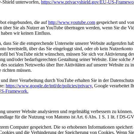
-Shield unterworfen,
https://www.privacyshield.gov/EU-US-Framewo
bot eingebunden, die auf
http://www.youtube.com
gespeichert und von 
 über Sie als Nutzer an YouTube übertragen werden, wenn Sie die Vide
 haben wir keinen Einfluss.
, dass Sie die entsprechende Unterseite unserer Website aufgerufen h
to bereitstellt, über das Sie eingeloggt sind, oder ob kein Nutzerkont
ofil bei YouTube nicht wünschen, müssen Sie sich vor Aktivierung des
g und/oder bedarfsgerechten Gestaltung seiner Website. Eine solche Au
s sozialen Netzwerks über Ihre Aktivitäten auf unserer Website zu in
e richten müssen.
d ihrer Verarbeitung durch YouTube erhalten Sie in der Datenschutzer
re:
https://www.google.de/intl/de/policies/privacy.
Google verarbeitet 
-US-Framework.
ng unserer Website analysieren und regelmäßig verbessern zu können.
rundlage für die Nutzung von Matomo ist Art. 6 Abs. 1 S. 1 lit. f DS-G
hrem Computer gespeichert. Die so erhobenen Informationen speichert d
ookies und die Verhinderung der Speicherung von Cookies. Wenn Sie d