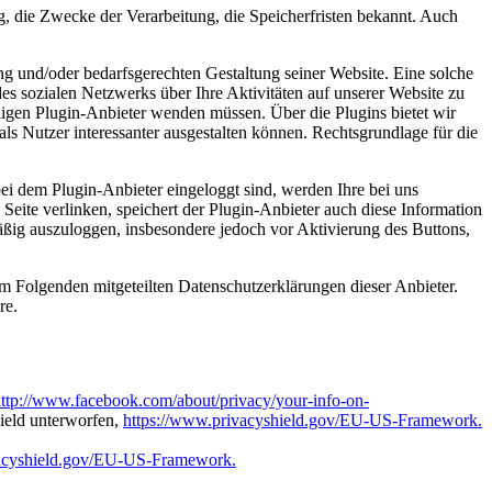
 die Zwecke der Verarbeitung, die Speicherfristen bekannt. Auch
ng und/oder bedarfsgerechten Gestaltung seiner Website. Eine solche
s sozialen Netzwerks über Ihre Aktivitäten auf unserer Website zu
iligen Plugin-Anbieter wenden müssen. Über die Plugins bietet wir
ls Nutzer interessanter ausgestalten können. Rechtsgrundlage für die
ei dem Plugin-Anbieter eingeloggt sind, werden Ihre bei uns
eite verlinken, speichert der Plugin-Anbieter auch diese Information
mäßig auszuloggen, insbesondere jedoch vor Aktivierung des Buttons,
m Folgenden mitgeteilten Datenschutzerklärungen dieser Anbieter.
re.
ttp://www.facebook.com/about/privacy/your-info-on-
eld unterworfen,
https://www.privacyshield.gov/EU-US-Framework.
vacyshield.gov/EU-US-Framework.