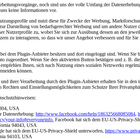
rbeitungsvorgänge, noch sind uns der volle Umfang der Datenerhebung,
uns keine Informationen vor.
Nutzungsprofile und nutzt diese für Zwecke der Werbung, Marktforschu
 zur Darstellung von bedarfsgerechter Werbung und um andere Nutzer de
eser Nutzerprofile zu, wobei Sie sich zur Ausübung dessen an den jewe
rn zu interagieren, so dass wir unser Angebot verbessern und für Sie a
bei dem Plugin-Anbieter besitzen und dort eingeloggt sind. Wenn Sie b
 zugeordnet. Wenn Sie den aktivierten Button betätigen und z. B. die S
Wir empfehlen Ihnen, sich nach Nutzung eines sozialen Netzwerks regel
ermeiden können.
d ihrer Verarbeitung durch den Plugin-Anbieter erhalten Sie in den i
en Rechten und Einstellungsmöglichkeiten zum Schutze Ihrer Privatsphä
enschutzhinweisen:
94304, USA
ur Datenerhebung:
http://www.facebook.com/help/186325668085084
,
h
cy/your-info#everyoneinfo.
Facebook hat sich dem EU-US-Privacy-Shi
ifornia 94043, USA
e hat sich dem EU-US-Privacy-Shield unterworfen,
https://www.pri
ornia 94103, USA