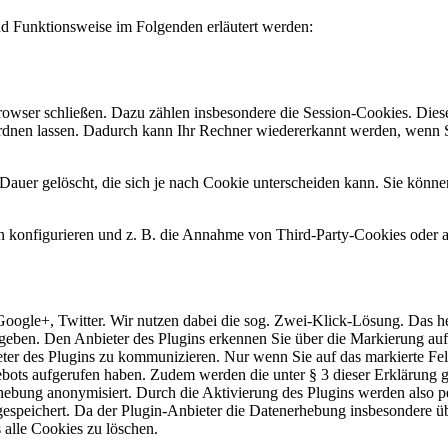
d Funktionsweise im Folgenden erläutert werden:
rowser schließen. Dazu zählen insbesondere die Session-Cookies. Diese
rdnen lassen. Dadurch kann Ihr Rechner wiedererkannt werden, wenn S
Dauer gelöscht, die sich je nach Cookie unterscheiden kann. Sie können
konfigurieren und z. B. die Annahme von Third-Party-Cookies oder all
 Google+, Twitter. Wir nutzen dabei die sog. Zwei-Klick-Lösung. Das h
egeben. Den Anbieter des Plugins erkennen Sie über die Markierung a
ter des Plugins zu kommunizieren. Nur wenn Sie auf das markierte Feld
ebots aufgerufen haben. Zudem werden die unter § 3 dieser Erklärung 
hebung anonymisiert. Durch die Aktivierung des Plugins werden also 
gespeichert. Da der Plugin-Anbieter die Datenerhebung insbesondere 
 alle Cookies zu löschen.